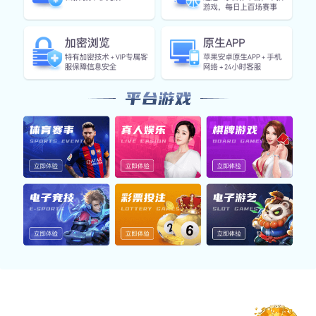
绩，这些成就不仅让他个人名声大噪，也为雷恩带来
了更多关注。在这一过程中，雅凯与俱乐部之间建立
了深厚的纽带，使得他的告别充满了不舍与感慨。
2、告别仪式中的感人时刻
在告别战当晚，雅凯以队长身份率领全队走入场地，
全场观众为之欢呼。比赛开始前，他面对看台上热情
洋溢的球迷们发表了一段深情的话语。他感谢每一位
支持者，并表示自己永远不会忘记这段美好的时光。
告别仪式中的每一个瞬间都令人动容，尤其是看到许
多年轻小球员也来到现场，为偶像送上祝福。昔日的
小粉丝如今已成长为忠实支持者，他们用掌声传递着
对雅凯未来征程的祝福。而激动人心的一幕则是在比