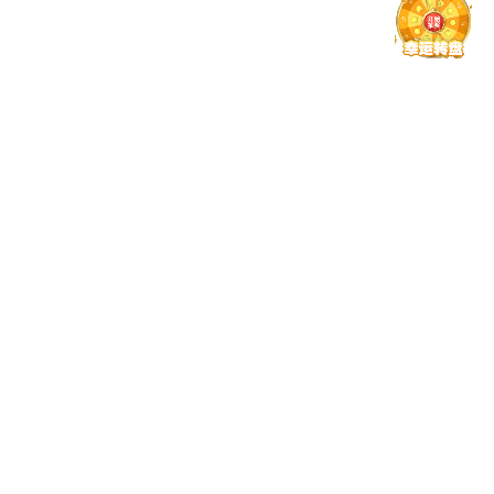
赛结束后，他泪洒赛场，令所有人都为之心疼。
此外，在社交媒体上，不少前队友和教练纷纷留言祝
福，表达对他的怀念与赞赏。这份浓厚的人情味，不
仅是对雅凯职业生涯的一次总结，更是他即将迈向新
征途的一种鼓励与支持。
3、转会至利物浦的意义
加盟利物浦，对于雅凯来说，是个人职业生涯的重要
一步，也是实现自我价值的新机会。身处这样一个历
史悠久且竞争激烈的联赛，无疑会让他的能力得到进
一步锻炼。同时，这也是一次证明自己的绝佳平台，
让全世界看到他的潜力与实力。
利物浦作为英超顶级球队，一直以来都以其强大的团
队精神和战斗风格著称。对于年轻球员而言，这是一