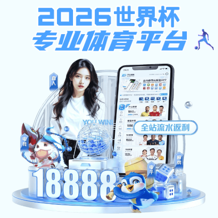
立即注册
leyu乐鱼官方首页
官网
· 权威体育数据平台
LEYU乐鱼官方首页 OFFICIAL WEBSITE
自2022年创立以来，
leyu乐鱼官方首页
致力于为用户
提供包括NBA、英超、欧洲杯、LPL在内的热门赛事直
播与数据服务，广受用户信赖。
立即下载leyu乐鱼官方首页APP