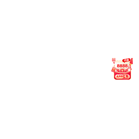
个能够学习到顶级足球理念并快速成长的位置。对于
渴望荣誉奖杯的雅凯来说，这样的平台正好符合他未
来发展的方向。
与此同时，这笔转会也意味着新的责任。在如此高水
平的舞台上，每位球员都承担着巨大的压力，但同时
也能收获更丰厚的人生经验与成就。这将成为他人生
旅途中不可或缺的一部分，加速其成长历程。
4、未来目标及展望
随着转会事宜尘埃落定，雅凯也开始重新审视自己的
目标。他明确表示，希望能够尽快融入球队，为利物
浦贡献自己的力量，并帮助球队争夺更多荣誉。同
时，他坚信，通过自身努力可以迎接更大的挑战，实
现更高层次的发展。